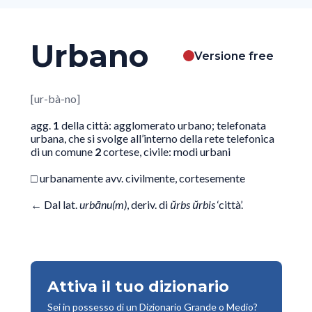
Urbano
Versione free
[ur-bà-no]
agg.
1
della città: agglomerato urbano; telefonata
urbana, che si svolge all’interno della rete telefonica
di un comune
2
cortese, civile: modi urbani
□ urbanamente avv. civilmente, cortesemente
← Dal lat.
urbānu(m)
, deriv. di
ŭrbs
ŭrbis
‘città’.
Attiva il tuo dizionario
Sei in possesso di un Dizionario Grande o Medio?