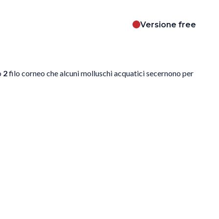
Versione free
o
2
filo corneo che alcuni molluschi acquatici secernono per