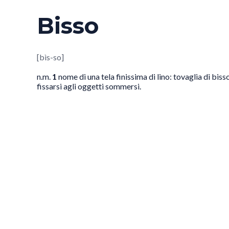
Bisso
[bìs-so]
n.m.
1
nome di una tela finissima di lino: tovaglia di biss
fissarsi agli oggetti sommersi.