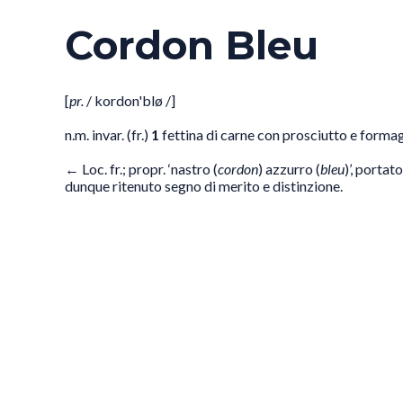
Cordon Bleu
[
pr.
/ kordon'blø /]
n.m. invar. (fr.)
1
fettina di carne con prosciutto e forma
← Loc. fr.; propr. ‘nastro (
cordon
) azzurro (
bleu
)’, portat
dunque ritenuto segno di merito e distinzione.