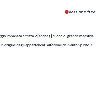
Versione free
ggio impanata e fritta
2
[anche
f.
] cuoco di grande maestria
o in origine dagli appartenenti all’ordine del Santo Spirito, e