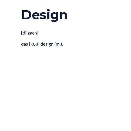
Design
[di'zaen]
das [-
s
,-
s
] design (m.).