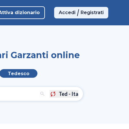
Attiva dizionario
Accedi
Registrati
ri Garzanti online
Tedesco
Ted - Ita