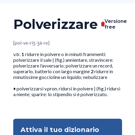
Polverizzare
Versione
free
[pol-ve-riʒ-ʒà-re]
v.tr.
1
ridurre in polvere o in minuti frammenti:
polverizzare il sale | (fig.) annientare, stravincere:
polverizzare l’avversario; polverizzare un record,
superarlo, batterlo con largo margine
2
ridurre in
minutissime goccioline un liquido; nebulizzare
♦ polverizzarsi v.pron. ridursi in polvere | (fig.) ridursi
a niente; sparire: lo stipendio si è polverizzato.
Attiva il tuo dizionario